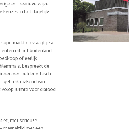
rige en creatieve wijze
keuzes in het dagelijks
e supermarkt en vraagt je af
oenten uit het buitenland
goedkoop of eerlijk
ilemma’s, bespreekt de
binnen een helder ethisch
en, gebruik makend van
 volop ruimte voor dialoog
atief, met serieuze
– maar altijd met een