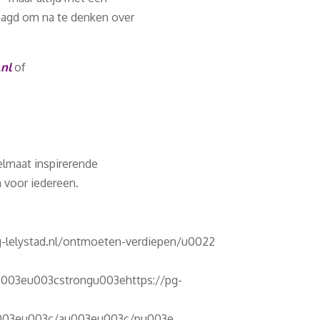
aagd om na te denken over
nl
of
lmaat inspirerende
n voor iedereen.
-lelystad.nl/ontmoeten-verdiepen/u0022
03eu003cstrongu003ehttps://pg-
003eu003c/au003eu003c/pu003e