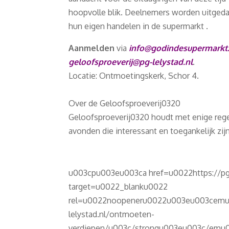
hoopvolle blik. Deelnemers worden uitged
hun eigen handelen in de supermarkt .
Aanmelden
via
info@godindesupermarkt.
geloofsproeverij@pg-lelystad.nl
.
Locatie: Ontmoetingskerk, Schor 4.
Over de Geloofsproeverij0320
Geloofsproeverij0320 houdt met enige rege
avonden die interessant en toegankelijk zij
u003cpu003eu003ca href=u0022https://pg
target=u0022_blanku0022
rel=u0022noopeneru0022u003eu003cemu0
lelystad.nl/ontmoeten-
verdiepen/u003c/strongu003eu003c/emu