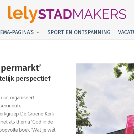
EMA-PAGINA’S
SPORT EN ONTSPANNING
VACAT
upermarkt’
elijk perspectief
uur, organiseert
e Gemeente
erkgroep De Groene Kerk
met als thema ‘God in de
hoopvolle boek ‘Wat je wél