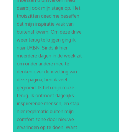
moesten thuiswerken hield
daarbij ook mijn stage op. Het
thuiszitten deed me beseffen
dat mijn inspiratie vaak van
buitenaf kwam. Om deze drive
weer terug te krijgen ging ik
naar URBN. Sinds ik hier
meerdere dagen in de week zit
om onder andere mee te
denken over de invulling van
deze pagina, ben ik veel
gegroeid. Ik heb mijn muze
terug. Ik ontmoet dagelijks
inspirerende mensen, en stap
hier regelmatig buiten mijn
comfort zone door nieuwe
ervaringen op te doen. Want