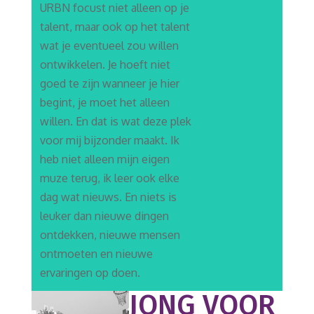
URBN focust niet alleen op je
talent, maar ook op het talent
wat je eventueel zou willen
ontwikkelen. Je hoeft niet
goed te zijn wanneer je hier
begint, je moet het alleen
willen. En dat is wat deze plek
voor mij bijzonder maakt. Ik
heb niet alleen mijn eigen
muze terug, ik leer ook elke
dag wat nieuws. En niets is
leuker dan nieuwe dingen
ontdekken, nieuwe mensen
ontmoeten en nieuwe
ervaringen op doen.
JONG VOOR