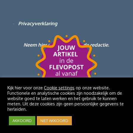
Privacyverklaring
Neem hier contact op met de redactie.
Kijk hier voor onze
Cookie settings
op onze website.
Functionele en analytische cookies zijn noodzakelijk om de
website goed te laten werken en het gebruik te kunnen
meten. Uit deze cookies zijn geen persoonlijke gegevens te
herleiden.
u00a9 2026 | Lelystadmakers
AKKOORD
NIET AKKOORD