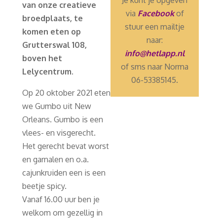
van onze creatieve
via
Facebook
of
broedplaats, te
stuur een mailtje
komen eten op
naar:
Grutterswal 108,
info@hetlapp.nl
boven het
of sms naar Norma
Lelycentrum.
06-53385145.
Op 20 oktober 2021 eten
we Gumbo uit New
Orleans. Gumbo is een
vlees- en visgerecht.
Het gerecht bevat worst
en garnalen en o.a.
cajunkruiden een is een
beetje spicy.
Vanaf 16.00 uur ben je
welkom om gezellig in