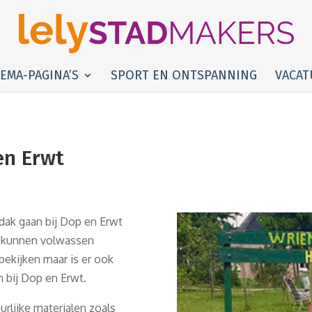
EMA-PAGINA’S
SPORT EN ONTSPANNING
VACAT
en Erwt
dak gaan bij Dop en Erwt
d kunnen volwassen
bekijken maar is er ook
 bij Dop en Erwt.
rlijke materialen zoals