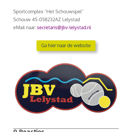
Sportcomplex “Het Schouwspel”
Schouw 45-058232AZ Lelystad
eMail naar:
secretaris@jbv-lelystad.nl
Ga hier naar de website
0 Reacties