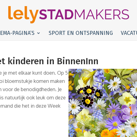
EMA-PAGINA’S
SPORT EN ONTSPANNING
VACAT
 kinderen in BinnenInn
ie je met elkaar kunt doen. Op 5
mooi bloemstukje komen maken
en voor de benodigdheden. Je
s natuurlijk ook leuk om deze
emand die het in deze Week